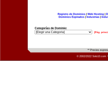
Registro de Dominios
|
Web Hosting
|
D
Dominios Expirados
|
Industrias
|
Indu
Categorías de Dominio:
[Pág. princi
** Precios expre
© 2002/2022 Solo10.com