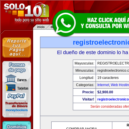
registroelectron
El dueño de este dominio lo ha
Mayusculas:
REGISTROELECTR
Minusculas:
registroelectronico
Longitud:
19 caracteres
Categorias:
Internet
,
Web Hostin
Precio:
$2,900.00
Visitar!
registroelectronic
Serán consideradas ofer
R