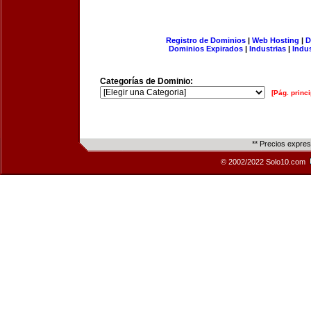
Registro de Dominios
|
Web Hosting
|
D
Dominios Expirados
|
Industrias
|
Indu
Categorías de Dominio:
[Pág. princi
** Precios expre
© 2002/2022 Solo10.com