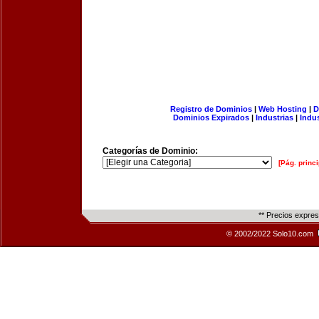
Registro de Dominios
|
Web Hosting
|
D
Dominios Expirados
|
Industrias
|
Indu
Categorías de Dominio:
[Pág. princi
** Precios expre
© 2002/2022 Solo10.com