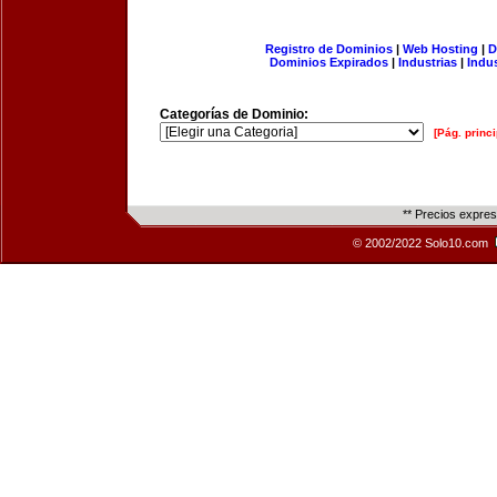
Registro de Dominios
|
Web Hosting
|
D
Dominios Expirados
|
Industrias
|
Indu
Categorías de Dominio:
[Pág. princi
** Precios expre
© 2002/2022 Solo10.com