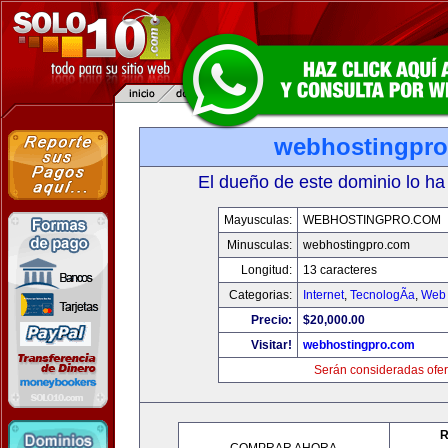
webhostingpr
El dueño de este dominio lo ha
Mayusculas:
WEBHOSTINGPRO.COM
Minusculas:
webhostingpro.com
Longitud:
13 caracteres
Categorias:
Internet
,
TecnologÃ­a
,
Web 
Precio:
$20,000.00
Visitar!
webhostingpro.com
Serán consideradas ofer
R