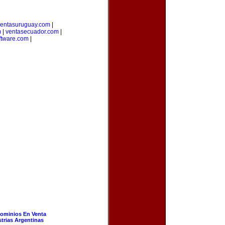
ventasuruguay.com
|
m
|
ventasecuador.com
|
ftware.com
|
ominios En Venta
strias Argentinas