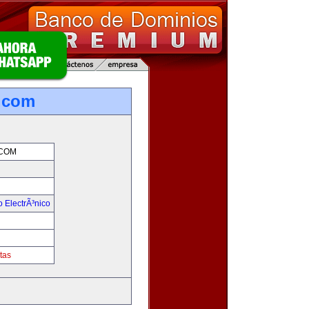
.com
COM
 ElectrÃ³nico
!
tas