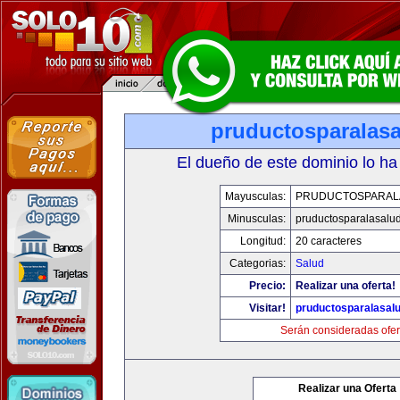
pruductosparalas
El dueño de este dominio lo ha
Mayusculas:
PRUDUCTOSPARAL
Minusculas:
pruductosparalasalu
Longitud:
20 caracteres
Categorias:
Salud
Precio:
Realizar una oferta!
Visitar!
pruductosparalasal
Serán consideradas ofer
Realizar una Oferta