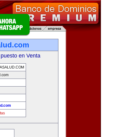
alud.com
 puesto en Venta
ASALUD.COM
d.com
ud.com
tas