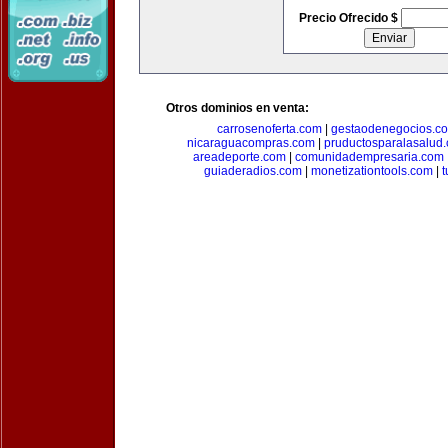
Precio Ofrecido $
Otros dominios en venta:
carrosenoferta.com
|
gestaodenegocios.c
nicaraguacompras.com
|
pruductosparalasalud
areadeporte.com
|
comunidadempresaria.com
guiaderadios.com
|
monetizationtools.com
|
t