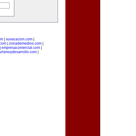
om
|
suvacacion.com
|
.com
|
zonademedios.com
|
|
empresacomercial.com
|
urismoydesarrollo.com
|