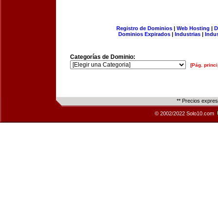
Registro de Dominios
|
Web Hosting
|
D
Dominios Expirados
|
Industrias
|
Indu
Categorías de Dominio:
[Pág. princi
** Precios expre
© 2002/2022 Solo10.com