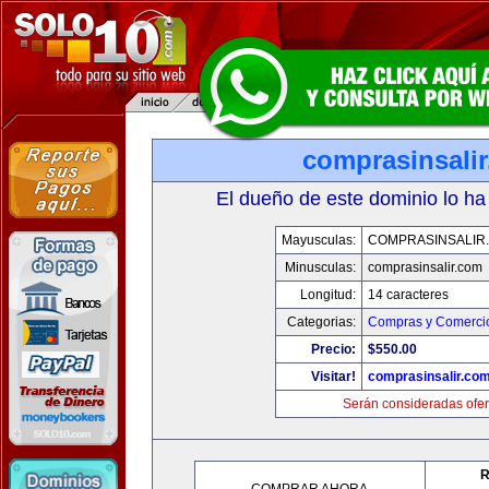
comprasinsali
El dueño de este dominio lo ha
Mayusculas:
COMPRASINSALIR
Minusculas:
comprasinsalir.com
Longitud:
14 caracteres
Categorias:
Compras y Comercio
Precio:
$550.00
Visitar!
comprasinsalir.co
Serán consideradas ofer
R