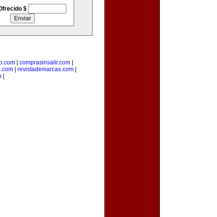
Ofrecido $
o.com
|
comprasinsalir.com
|
s.com
|
revistademarcas.com
|
m
|