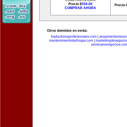
COMPRAR AHORA
Precio $
550.00
Precio 
COMPRAR AHORA
Otros dominios en venta:
traductoresprofesionales.com
|
alojamientomexic
mantenimientodelhogar.com
|
marketingdeseguro
seminarionegocios.co