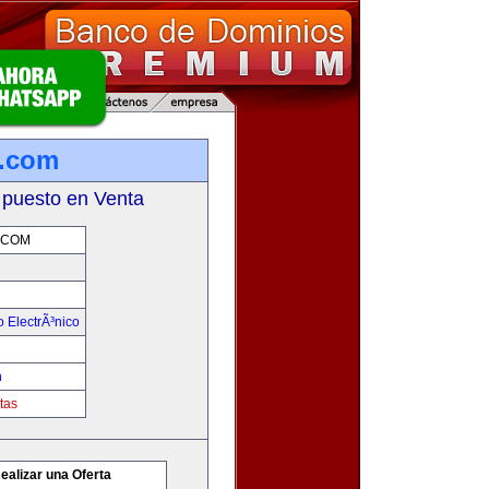
r.com
 puesto en Venta
.COM
 ElectrÃ³nico
m
tas
ealizar una Oferta