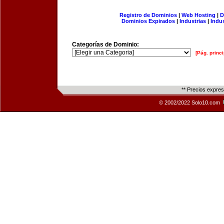
Registro de Dominios
|
Web Hosting
|
D
Dominios Expirados
|
Industrias
|
Indu
Categorías de Dominio:
[Pág. princi
** Precios expre
© 2002/2022 Solo10.com