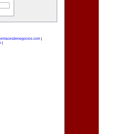
|
enlacesdenegocios.com
|
m
|