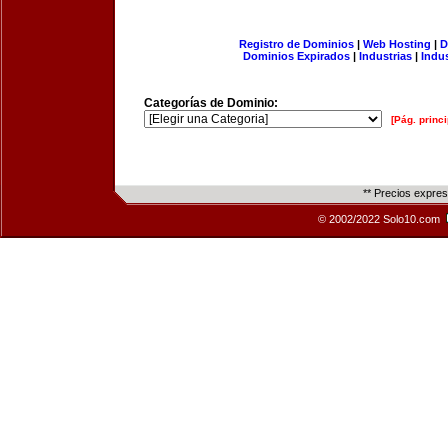
Registro de Dominios
|
Web Hosting
|
D
Dominios Expirados
|
Industrias
|
Indu
Categorías de Dominio:
[Pág. princi
** Precios expre
© 2002/2022 Solo10.com