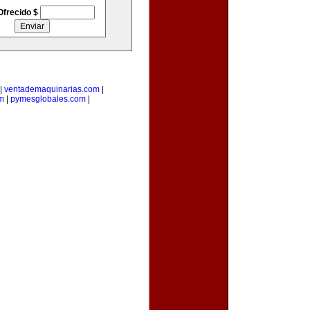
Ofrecido $
|
ventademaquinarias.com
|
om
|
pymesglobales.com
|