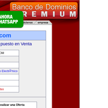
.com
 puesto en Venta
COM
 ElectrÃ³nico
tas
ealizar una Oferta