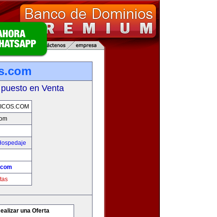
os.com
 puesto en Venta
ICOS.COM
com
 Hospedaje
s.com
tas
ealizar una Oferta