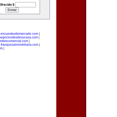
Ofrecido $
|
encuestasdemercado.com
|
negociosdesdesucasa.com
|
mbrecomercial.com
|
|
franquiciainmobiliaria.com
|
om
|