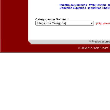
Registro de Dominios
|
Web Hosting
|
D
Dominios Expirados
|
Industrias
|
Indu
Categorías de Dominio:
[Pág. princi
** Precios expre
© 2002/2022 Solo10.com