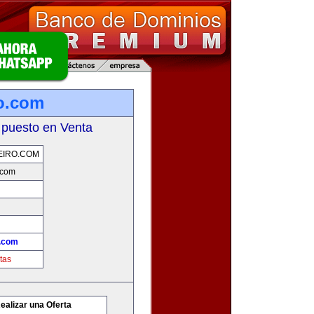
ro.com
 puesto en Venta
EIRO.COM
.com
o.com
tas
ealizar una Oferta