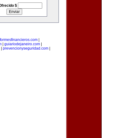
Ofrecido $
nformesfinancieros.com
|
m
|
guiariodejaneiro.com
|
|
prevencionyseguridad.com
|