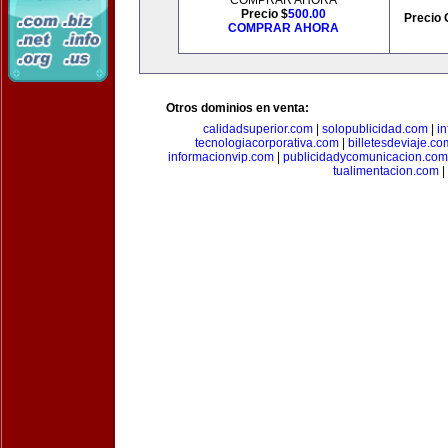
COMPRAR AHORA
Precio $
500.00
Precio 
COMPRAR AHORA
Otros dominios en venta:
calidadsuperior.com
|
solopublicidad.com
|
i
tecnologiacorporativa.com
|
billetesdeviaje.co
informacionvip.com
|
publicidadycomunicacion.com
tualimentacion.com
|