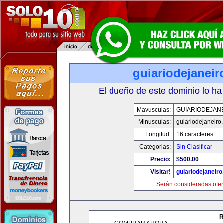
guiariodejanei
El dueño de este dominio lo ha
Mayusculas:
GUIARIODEJAN
Minusculas:
guiariodejaneiro
Longitud:
16 caracteres
Categorias:
Sin Clasificar
Precio:
$500.00
Visitar!
guiariodejaneir
Serán consideradas ofer
R