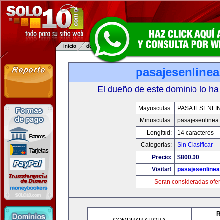
pasajesenline
El dueño de este dominio lo ha
Mayusculas:
PASAJESENLI
Minusculas:
pasajesenlinea
Longitud:
14 caracteres
Categorias:
Sin Clasificar
Precio:
$800.00
Visitar!
pasajesenline
Serán consideradas ofer
R