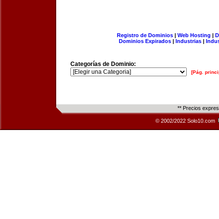
Registro de Dominios
|
Web Hosting
|
D
Dominios Expirados
|
Industrias
|
Indu
Categorías de Dominio:
[Pág. princi
** Precios expre
© 2002/2022 Solo10.com