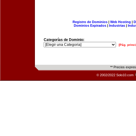
Registro de Dominios
|
Web Hosting
|
D
Dominios Expirados
|
Industrias
|
Indu
Categorías de Dominio:
[Pág. princi
** Precios expre
© 2002/2022 Solo10.com