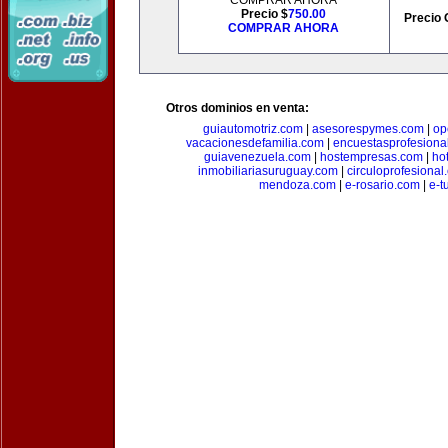
COMPRAR AHORA
Precio $
750.00
Precio 
COMPRAR AHORA
Otros dominios en venta:
guiautomotriz.com
|
asesorespymes.com
|
op
vacacionesdefamilia.com
|
encuestasprofesiona
guiavenezuela.com
|
hostempresas.com
|
ho
inmobiliariasuruguay.com
|
circuloprofesional
mendoza.com
|
e-rosario.com
|
e-