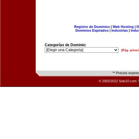
Registro de Dominios
|
Web Hosting
|
D
Dominios Expirados
|
Industrias
|
Indu
Categorías de Dominio:
[Pág. princi
** Precios expre
© 2002/2022 Solo10.com