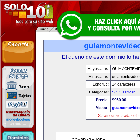
guiamontevide
El dueño de este dominio lo ha
Mayusculas:
GUIAMONTEVI
Minusculas:
guiamontevideo
Longitud:
14 caracteres
Categorias:
Sin Clasificar
Precio:
$950.00
Visitar!
guiamontevide
Serán consideradas ofer
R