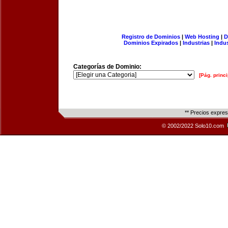
Registro de Dominios
|
Web Hosting
|
D
Dominios Expirados
|
Industrias
|
Indu
Categorías de Dominio:
[Pág. princi
** Precios expre
© 2002/2022 Solo10.com