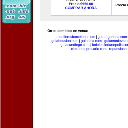
COMPRAR AHORA
Precio $
950.00
Precio 
COMPRAR AHORA
Otros dominios en venta:
alquileresbarcelona.com
|
guiaargentina.com
guiahouston.com
|
guialima.com
|
guiamontevide
guiasandiego.com
|
hotelesflorianopolis.c
circuloempresario.com
|
repuestosi