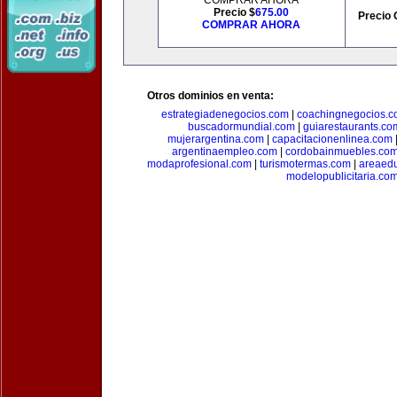
COMPRAR AHORA
Precio $
675.00
Precio 
COMPRAR AHORA
Otros dominios en venta:
estrategiadenegocios.com
|
coachingnegocios.
buscadormundial.com
|
guiarestaurants.co
mujerargentina.com
|
capacitacionenlinea.com
argentinaempleo.com
|
cordobainmuebles.co
modaprofesional.com
|
turismotermas.com
|
areaedu
modelopublicitaria.co