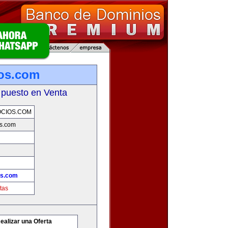
os.com
 puesto en Venta
CIOS.COM
s.com
os.com
tas
ealizar una Oferta