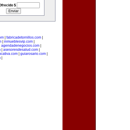
Ofrecido $
com
|
fabricadetornillos.com
|
m
|
inmueblesvip.com
|
|
agendadenegocios.com
|
m
|
asesoresdesalud.com
|
cativa.com
|
guiarosario.com
|
m
|