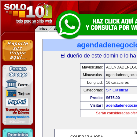
agendadenegoci
El dueño de este dominio lo ha
Mayusculas:
AGENDADENEGO
Minusculas:
agendadenegocio
Longitud:
16 caracteres
Categorias:
Sin Clasificar
Precio:
$675.00
Visitar!
agendadenegoci
Serán consideradas ofer
R