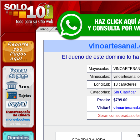
vinoartesanal
El dueño de este dominio lo ha
Mayusculas:
VINOARTESAN
Minusculas:
vinoartesanal.
Longitud:
13 caracteres
Categorias:
Sin Clasificar
Precio:
$799.00
Visitar!
vinoartesanal
Serán consideradas ofer
R