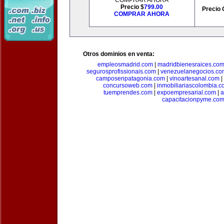
COMPRAR AHORA
Precio $
799.00
Precio 
COMPRAR AHORA
Otros dominios en venta:
empleosmadrid.com
|
madridbienesraices.co
segurosprofissionais.com
|
venezuelanegocios.co
camposenpatagonia.com
|
vinoartesanal.com
|
concursoweb.com
|
inmobiliariascolombia.
tuemprendes.com
|
expoempresarial.com
|
a
capacitacionpyme.co