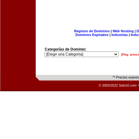
Registro de Dominios
|
Web Hosting
|
D
Dominios Expirados
|
Industrias
|
Indu
Categorías de Dominio:
[Pág. princi
** Precios expre
© 2002/2022 Solo10.com