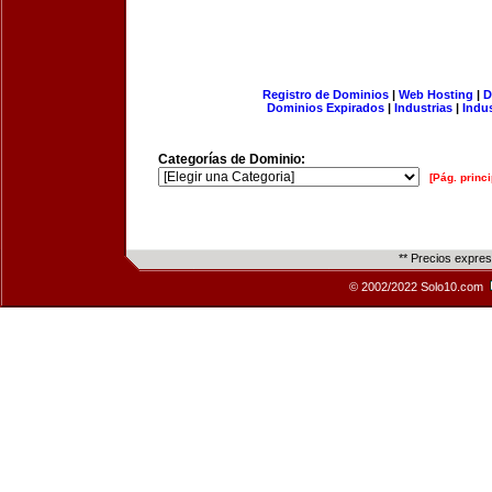
Registro de Dominios
|
Web Hosting
|
D
Dominios Expirados
|
Industrias
|
Indu
Categorías de Dominio:
[Pág. princi
** Precios expre
© 2002/2022 Solo10.com