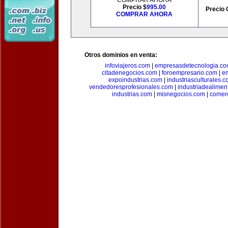
COMPRAR AHORA
Precio $
995.00
Precio 
COMPRAR AHORA
Otros dominios en venta:
infoviajeros.com
|
empresasdetecnologia.c
citadenegocios.com
|
foroempresario.com
|
e
expoindustrias.com
|
industriasculturales.
vendedoresprofesionales.com
|
industriadealimen
industrias.com
|
misnegocios.com
|
comer