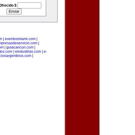
Ofrecido $
om
|
eventosmiami.com
|
mpresasdeservicio.com
|
com
|
guiacancun.com
|
tos.com
|
eindustrias.com
|
e-
ciosargentinos.com
|