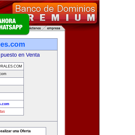
ales.com
 puesto en Venta
URALES.COM
.com
es.com
tas
ealizar una Oferta