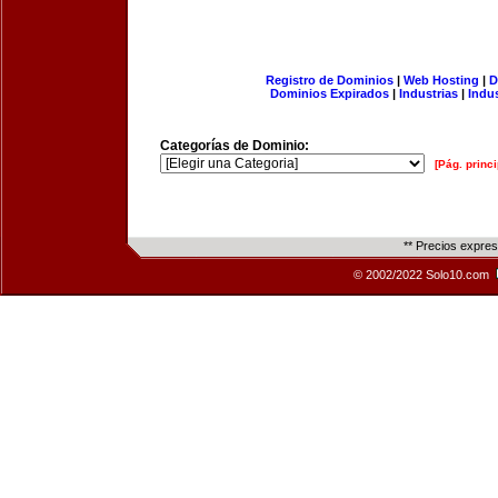
Registro de Dominios
|
Web Hosting
|
D
Dominios Expirados
|
Industrias
|
Indu
Categorías de Dominio:
[Pág. princi
** Precios expre
© 2002/2022 Solo10.com