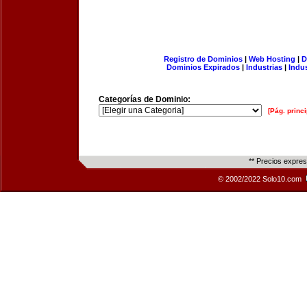
Registro de Dominios
|
Web Hosting
|
D
Dominios Expirados
|
Industrias
|
Indu
Categorías de Dominio:
[Pág. princi
** Precios expre
© 2002/2022 Solo10.com