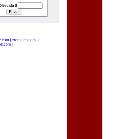
Ofrecido $
e.com
|
eremates.com
|
e-
es.com
|